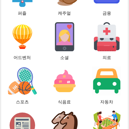
퍼즐
캐주얼
금융
어드벤처
소셜
의료
스포츠
식음료
자동차