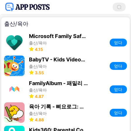
출산/육아
Microsoft Family Safety
얻다
출산/육아
4.15
BabyTV - Kids Videos & Songs
얻다
출산/육아
3.55
FamilyAlbum - 패밀리 앨범
얻다
출산/육아
4.87
육아 기록 - 삐요로그: 신생아 모유수유, 아기 발달
얻다
출산/육아
4.88
Kids360: Parental Control apps