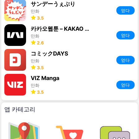
サンデーうぇぶり
얻다
만화
3.5
카카오웹툰 – KAKAO WEBTOON
얻다
만화
2.6
コミックDAYS
얻다
만화
3.5
VIZ Manga
얻다
만화
3.5
앱 카테고리