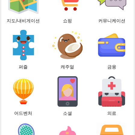
지도/내비게이션
쇼핑
커뮤니케이션
퍼즐
캐주얼
금융
어드벤처
소셜
의료