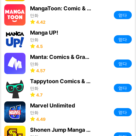
MangaToon: Comic & Manga
얻다
만화
4.42
Manga UP!
얻다
만화
4.5
Manta: Comics & Graphic Novels
얻다
만화
4.57
Tappytoon Comics & Webtoons
얻다
만화
4.7
Marvel Unlimited
얻다
만화
4.49
Shonen Jump Manga & Comics