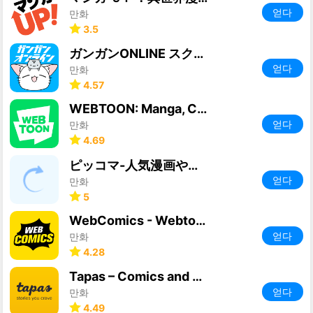
얻다
만화
3.5
ガンガンONLINE スクエニのオリジナル漫画を毎日複数配信
얻다
만화
4.57
WEBTOON: Manga, Comics, Manhwa
얻다
만화
4.69
ピッコマ-人気漫画や話題のコミックが毎日読めるマンガアプリ
얻다
만화
5
WebComics - Webtoon & Manga
얻다
만화
4.28
Tapas – Comics and Novels
얻다
만화
4.49