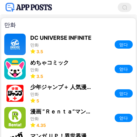
만화
DC UNIVERSE INFINITE
얻다
만화
3.5
めちゃコミック
얻다
만화
3.5
少年ジャンプ＋ 人気漫画が読める雑誌アプリ
얻다
만화
5
漫画 ”Ｒｅｎｔａ”マンガ レンタル漫画アプリ
얻다
만화
4.35
マンガ ＵＰ！異世界漫画や名作漫画、人気マンガの漫画アプリ