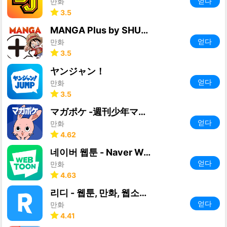
얻다
만화
3.5
MANGA Plus by SHUEISHA
얻다
만화
3.5
ヤンジャン！
얻다
만화
3.5
マガポケ -週刊少年マガジン公式アプリ「マガジンポケット」
얻다
만화
4.62
네이버 웹툰 - Naver Webtoon
얻다
만화
4.63
리디 - 웹툰, 만화, 웹소설, 전자책 모두 여기에!
얻다
만화
4.41