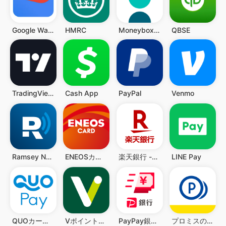
Google Wallet
HMRC
Moneybox - Save and Invest
QBSE
TradingView - 주식 과 가상화폐
Cash App
PayPal
Venmo
Ramsey Network
ENEOSカードアプリ
楽天銀行 -個人のお客様向けアプリ
LINE Pay
QUOカードPay(公式) - 気持ちが伝わるギフトアプリ
VポイントPay
PayPay銀行 ローン
プロミスのアプリローン。カードレスのローンでお借入