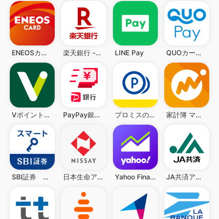
ENEOSカードアプリ
楽天銀行 -個人のお客様向けアプリ
LINE Pay
QUOカードPay(公式) - 気持ちが伝わるギフトアプリ
VポイントPay
PayPay銀行 ローン
プロミスのアプリローン。カードレスのローンでお借入
家計簿 マネーフォワード ME
SBI証券 スマートアプリ
日本生命アプリ
Yahoo Finance
JA共済アプリ