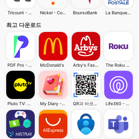
Tricount - Split group bills
Nickel - Compte pour tous
BoursoBank
La Banque Postale
최고 다운로드
PDF Pro - Reader & Maker
McDonald's
Arby's Fast Food Sandwiches
The Roku App (Official)
Pluto TV: Watch Free Movies/TV
My Diary - Diary With Lock
QR과 바코드 스캐너
Life360 - 위치 공유