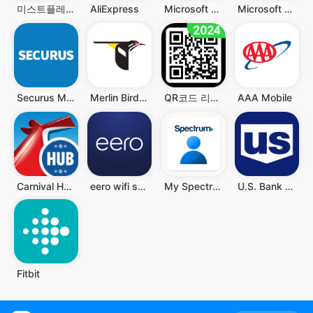
미스트플레이 – 게임 플레이하고 리워드까지 받으세요
AliExpress
Microsoft Authenticator
Microsoft Teams
Securus Mobile
Merlin Bird ID by Cornell Lab
QR코드 리더 - QR과 바코드 스캐너, QR 스캐너
AAA Mobile
Carnival HUB
eero wifi system
My Spectrum
U.S. Bank Mobile Banking
Fitbit