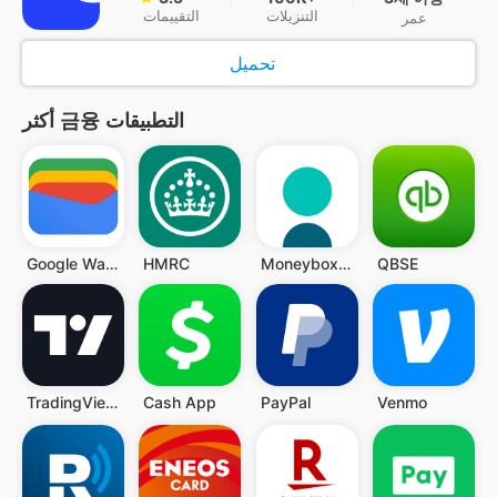
التنزيلات
التقييمات
عمر
تحميل
أكثر 금융 التطبيقات
Google Wallet
HMRC
Moneybox - Save and Invest
QBSE
TradingView - 주식 과 가상화폐
Cash App
PayPal
Venmo