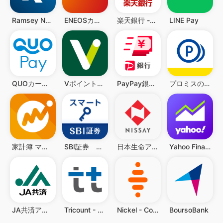
Ramsey Network
ENEOSカードアプリ
楽天銀行 -個人のお客様向けアプリ
LINE Pay
QUOカードPay(公式) - 気持ちが伝わるギフトアプリ
VポイントPay
PayPay銀行 ローン
プロミスのアプリローン。カードレスのローンでお借入
家計簿 マネーフォワード ME
SBI証券 スマートアプリ
日本生命アプリ
Yahoo Finance
JA共済アプリ
Tricount - Split group bills
Nickel - Compte pour tous
BoursoBank