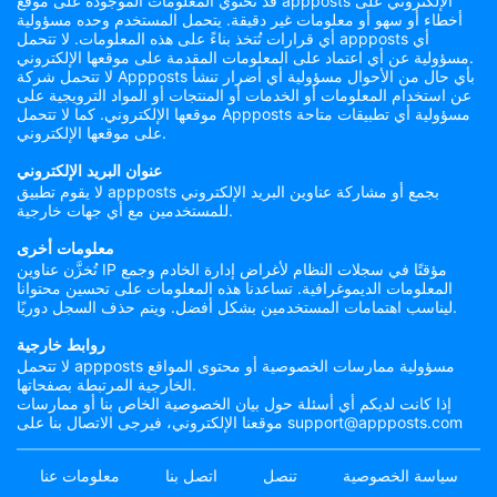
قد تحتوي المعلومات الموجودة على موقع appposts الإلكتروني على
أخطاء أو سهو أو معلومات غير دقيقة. يتحمل المستخدم وحده مسؤولية
أي قرارات تُتخذ بناءً على هذه المعلومات. لا تتحمل appposts أي
مسؤولية عن أي اعتماد على المعلومات المقدمة على موقعها الإلكتروني.
لا تتحمل شركة Appposts بأي حال من الأحوال مسؤولية أي أضرار تنشأ
عن استخدام المعلومات أو الخدمات أو المنتجات أو المواد الترويجية على
موقعها الإلكتروني. كما لا تتحمل Appposts مسؤولية أي تطبيقات متاحة
على موقعها الإلكتروني.
عنوان البريد الإلكتروني
لا يقوم تطبيق appposts بجمع أو مشاركة عناوين البريد الإلكتروني
للمستخدمين مع أي جهات خارجية.
معلومات أخرى
تُخزَّن عناوين IP مؤقتًا في سجلات النظام لأغراض إدارة الخادم وجمع
المعلومات الديموغرافية. تساعدنا هذه المعلومات على تحسين محتوانا
ليناسب اهتمامات المستخدمين بشكل أفضل. ويتم حذف السجل دوريًا.
روابط خارجية
لا تتحمل appposts مسؤولية ممارسات الخصوصية أو محتوى المواقع
الخارجية المرتبطة بصفحاتها.
إذا كانت لديكم أي أسئلة حول بيان الخصوصية الخاص بنا أو ممارسات
موقعنا الإلكتروني، فيرجى الاتصال بنا على support@appposts.com
سياسة الخصوصية
تنصل
اتصل بنا
معلومات عنا