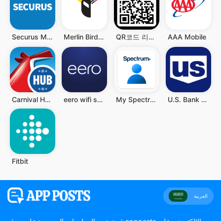
Securus Mobile
Merlin Bird ID by Cornell Lab
QR코드 리더 - QR과 바코드 스캐너, QR 스캐너
AAA Mobile
Carnival HUB
eero wifi system
My Spectrum
U.S. Bank Mobile Banking
Fitbit
العربية