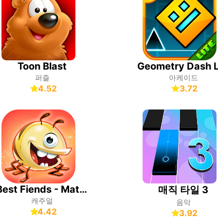
Toon Blast
퍼즐
아케이드
4.52
3.72
Best Fiends - Match 3 Puzzles
매직 타일 3
캐주얼
음악
4.42
3.92