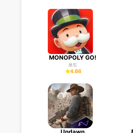
MONOPOLY GO!
보드
4.66
Undawn