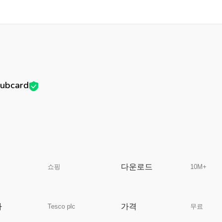
lubcard
다운로드
쇼핑
10M+
자
가격
Tesco plc
무료