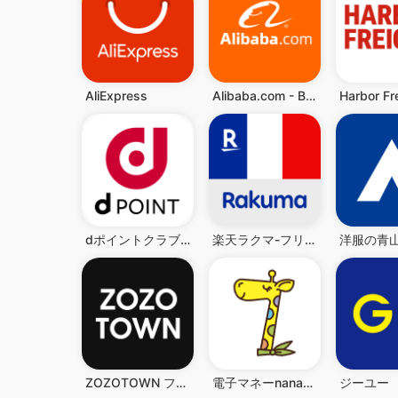
AliExpress
Alibaba.com - B2B 시장
dポイントクラブ：お得情報盛り沢山のドコモ公式ポイントクラブ
楽天ラクマ-フリマアプリ
洋服の青
ZOZOTOWN ファッション通販
電子マネーnanaco アプリでチャージ・ポイントも貯まる
ジーユー