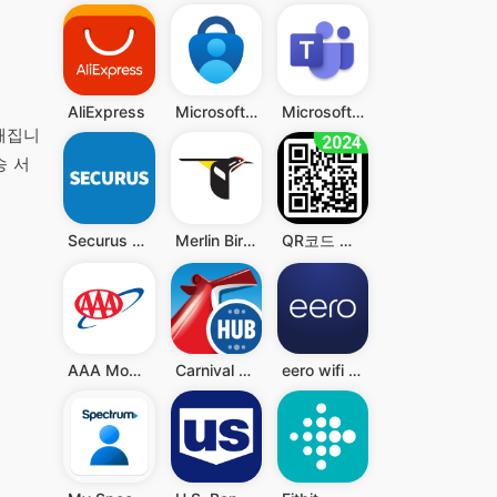
AliExpress
Microsoft Authenticator
Microsoft Teams
리해집니
송 서
Securus Mobile
Merlin Bird ID by Cornell Lab
QR코드 리더 - QR과 바코드 스캐너, QR 스캐너
AAA Mobile
Carnival HUB
eero wifi system