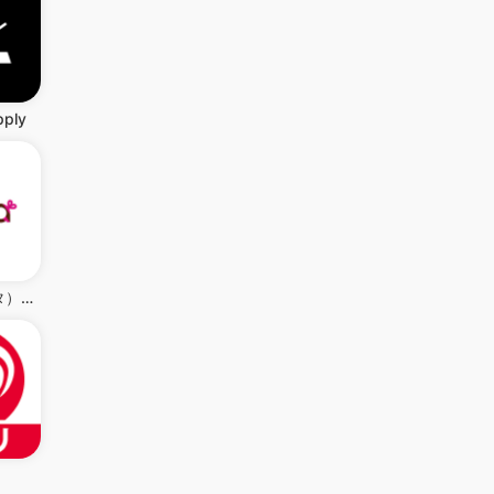
pply
cotta（コッタ）- お菓子＆パン作りの材料・道具・レシピ