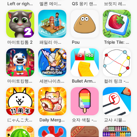
Left or right: Magic Dress up
멜론 메이커 : 과일 파티
QS 몽키 랜드 : 과일 합치기
브릿지 레이스 (Bridge Race)
마이토킹톰 2
패밀리 아일랜드 - 농장모험게임
Pou
Triple Tile: 트리플 타일: 퍼즐 게임 맞추기
마이토킹행크: 아일랜드
세븐나이츠 키우기X애니메이션 나 혼자만 레벨업 콜라보
Bullet Army Run
컬러 링크 - 점들을 이으세요
にゃんこ大戦争
Daily Merge: Match Puzzle Game
숫자 색칠 - 픽셀 아트
교사 시뮬레이터