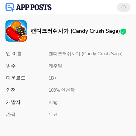
캔디크러쉬사가 (Candy Crush Saga)
앱 이름
캔디크러쉬사가 (Candy Crush Saga)
범주
캐주얼
다운로드
1B+
안전
100% 안전함
개발자
King
가격
무료