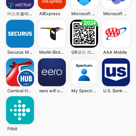
미스트플레이 – 게임 플레이하고 리워드까지 받으세요
AliExpress
Microsoft Authenticator
Microsoft Teams
Securus Mobile
Merlin Bird ID by Cornell Lab
QR코드 리더 - QR과 바코드 스캐너, QR 스캐너
AAA Mobile
Carnival HUB
eero wifi system
My Spectrum
U.S. Bank Mobile Banking
Fitbit