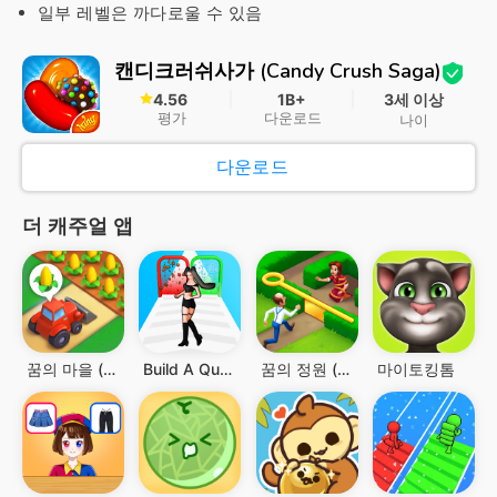
일부 레벨은 까다로울 수 있음
캔디크러쉬사가 (Candy Crush Saga)
4.56
1B+
3세 이상
평가
다운로드
나이
다운로드
더 캐주얼 앱
꿈의 마을 (Township)
Build A Queen
꿈의 정원 (Gardenscapes)
마이토킹톰