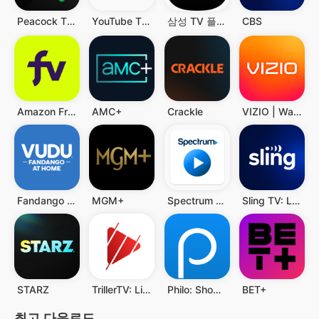
Peacock TV: Stream TV & Movies
YouTube TV: Live TV & more
삼성 TV 플러스
CBS
Amazon Freevee: Free Movies/TV
AMC+
Crackle
VIZIO | WatchFree+
Fandango at Home
MGM+
Spectrum TV
Sling TV: Live TV + Freestream
STARZ
TrillerTV: Live Sports
Philo: Shows, Movies, Live TV.
BET+
최고 다운로드