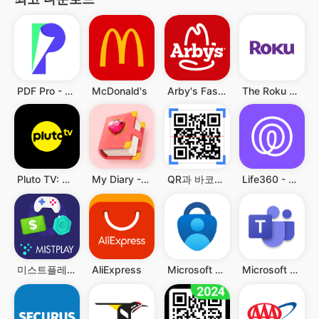
PDF Pro - Reader & Maker
McDonald's
Arby's Fast Food Sandwiches
The Roku App (Official)
Pluto TV: Watch Free Movies/TV
My Diary - Diary With Lock
QR과 바코드 스캐너
Life360 - 위치 공유
미스트플레이 – 게임 플레이하고 리워드까지 받으세요
AliExpress
Microsoft Authenticator
Microsoft Teams