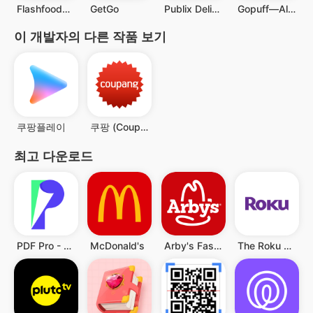
Flashfood—Grocery deals
GetGo
Publix Delivery & Curbside
Gopuff—Alcohol & Food Delivery
이 개발자의 다른 작품 보기
쿠팡플레이
쿠팡 (Coupang)
최고 다운로드
PDF Pro - Reader & Maker
McDonald's
Arby's Fast Food Sandwiches
The Roku App (Official)