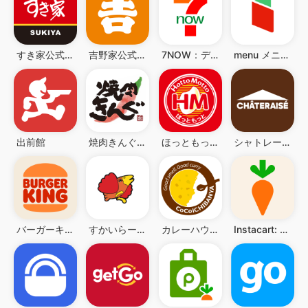
すき家公式アプリ
吉野家公式アプリ
7NOW：デリバリー/宅配/出前
menu メニュー：フードデリバリー＆テイクアウト
出前館
焼肉きんぐ公式アプリ
ほっともっと公式アプリ - お弁当をネット注文
シャトレーゼ公式アプリ
バーガーキング公式アプリ Burger King
すかいらーくアプリ
カレーハウスCoCo壱番屋公式アプリ
Instacart: Get Food Delivery