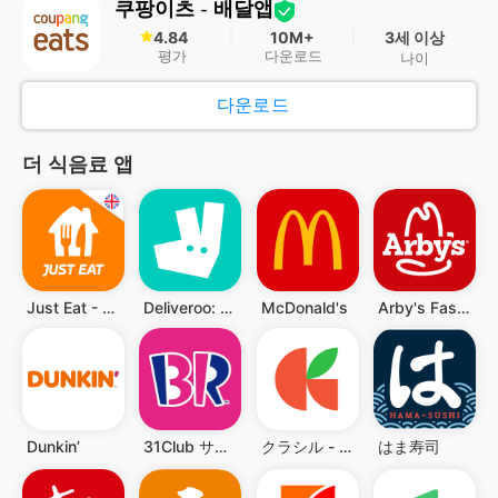
쿠팡이츠 - 배달앱
4.84
10M+
3세 이상
평가
다운로드
나이
다운로드
더 식음료 앱
Just Eat - Food Delivery
Deliveroo: Food & Shopping
McDonald's
Arby's Fast Food Sandwiches
Dunkin’
31Club サーティワン公式アプリ
クラシル - 毎日の献立に！レシピ動画で料理がおいしく作れる
はま寿司