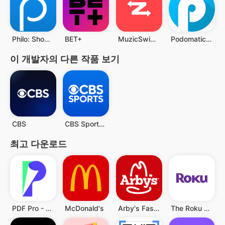
Philo: Shows, Movies, Live TV.
BET+
MuzicSwipe: Discover New Music
Podomatic Podcast & Mix Player
이 개발자의 다른 작품 보기
CBS
CBS Sports App: Scores & News
최고 다운로드
PDF Pro - Reader & Maker
McDonald's
Arby's Fast Food Sandwiches
The Roku App (Official)