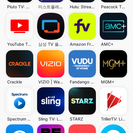
Pluto TV: Watch Free Movies/TV
미스트플레이 – 게임 플레이하고 리워드까지 받으세요
Hulu: Stream TV shows & movies
Peacock TV: Stream TV & Movies
YouTube TV: Live TV & more
삼성 TV 플러스
Amazon Freevee: Free Movies/TV
AMC+
Crackle
VIZIO | WatchFree+
Fandango at Home
MGM+
Spectrum TV
Sling TV: Live TV + Freestream
STARZ
TrillerTV: Live Sports