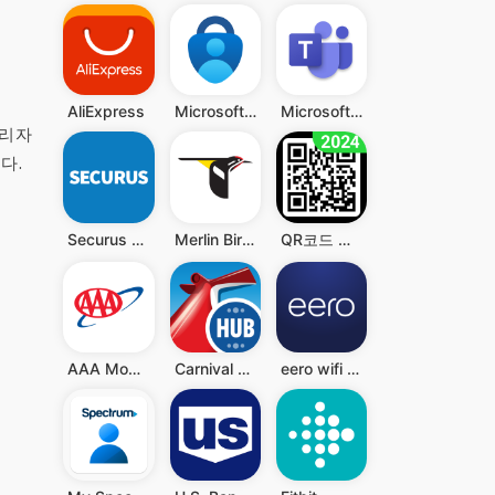
AliExpress
Microsoft Authenticator
Microsoft Teams
관리자
다.
Securus Mobile
Merlin Bird ID by Cornell Lab
QR코드 리더 - QR과 바코드 스캐너, QR 스캐너
AAA Mobile
Carnival HUB
eero wifi system