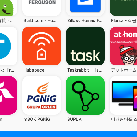
SUUMO 賃貸・売買物件検索アプリ
Build.com - Home Improvement
Zillow: Homes For Sale & Rent
Thumbtack: Hire Service Pros
Hubspace
Taskrabbit - Handyman, Errands
n
mBOK PGNiG
SUPLA