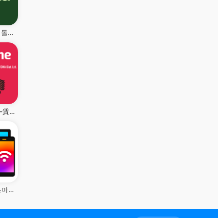
Planta - 식물 돌보기
アットホーム-賃貸物件検索や家探し・土地探しの不動産アプリ
미러링어플 스마트뷰 - 미러링, 크롬캐스트, tv연결