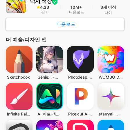
낙서,색상
4.23
10M+
3세 이상
평가
다운로드
나이
다운로드
더 예술/디자인 앱
Sketchbook
Genie: 애니메이션 AI 아트 생성기
Photoleap: AI 그림 발전기 & 사진편집
WOMBO Dream - AI Art Generator
Infinite Painter
AI 아트 생성기 - AI 연감
Pixelcut AI 사진 편집기
starryai - AI Art Generator