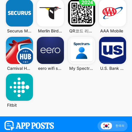
Securus Mobile
Merlin Bird ID by Cornell Lab
QR코드 리더 - QR과 바코드 스캐너, QR 스캐너
AAA Mobile
Carnival HUB
eero wifi system
My Spectrum
U.S. Bank Mobile Banking
Fitbit
한국의