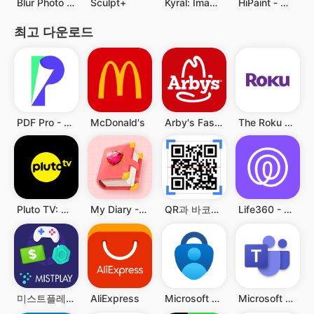
Blur Photo - Blur Background
Sculpt+
Kyral: Imagine AI Art, Video
HiPaint - 페인트 스케치 및 그리기
최고 다운로드
PDF Pro - Reader & Maker
McDonald's
Arby's Fast Food Sandwiches
The Roku App (Official)
Pluto TV: Watch Free Movies/TV
My Diary - Diary With Lock
QR과 바코드 스캐너
Life360 - 위치 공유
미스트플레이 – 게임 플레이하고 리워드까지 받으세요
AliExpress
Microsoft Authenticator
Microsoft Teams