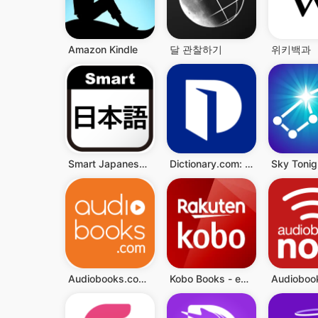
Amazon Kindle
달 관찰하기
위키백과
Smart Japanese Dictionary
Dictionary.com: English Words
Audiobooks.com: Books & More
Kobo Books - eBooks Audiobooks