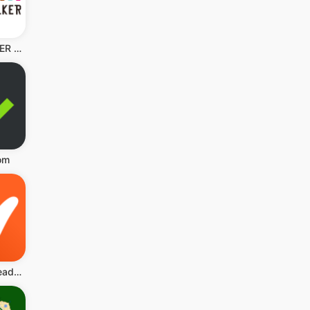
BOOK WALKER - 人気の漫画や小説が続々登場
om
Wattpad - Read & Write Stories