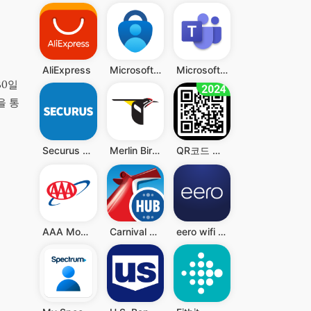
AliExpress
Microsoft Authenticator
Microsoft Teams
30일
을 통
Securus Mobile
Merlin Bird ID by Cornell Lab
QR코드 리더 - QR과 바코드 스캐너, QR 스캐너
AAA Mobile
Carnival HUB
eero wifi system