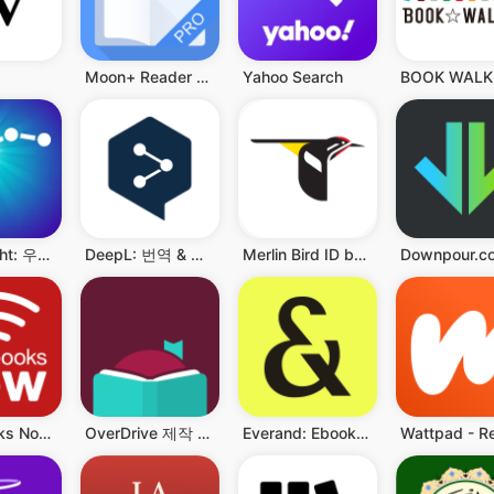
Moon+ Reader Pro
Yahoo Search
Sky Tonight: 우주 탐험을 어플, 스카이맵
DeepL: 번역 & 작문
Merlin Bird ID by Cornell Lab
Downpour.c
Audiobooks Now Audio Books
OverDrive 제작 Libby
Everand: Ebooks and audiobooks