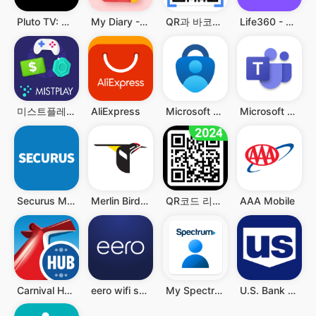
Pluto TV: Watch Free Movies/TV
My Diary - Diary With Lock
QR과 바코드 스캐너
Life360 - 위치 공유
미스트플레이 – 게임 플레이하고 리워드까지 받으세요
AliExpress
Microsoft Authenticator
Microsoft Teams
Securus Mobile
Merlin Bird ID by Cornell Lab
QR코드 리더 - QR과 바코드 스캐너, QR 스캐너
AAA Mobile
Carnival HUB
eero wifi system
My Spectrum
U.S. Bank Mobile Banking