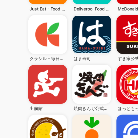
Just Eat - Food Delivery
Deliveroo: Food & Shopping
McDonald
クラシル - 毎日の献立に！レシピ動画で料理がおいしく作れる
はま寿司
すき家公
出前館
焼肉きんぐ公式アプリ