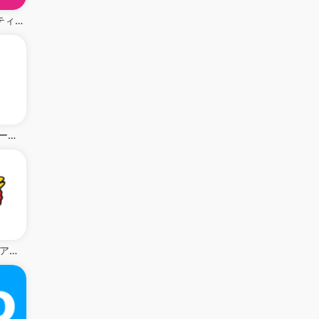
31Club サーティワン公式アプリ
menu メニュー：フードデリバリー＆テイクアウト
すかいらーくアプリ