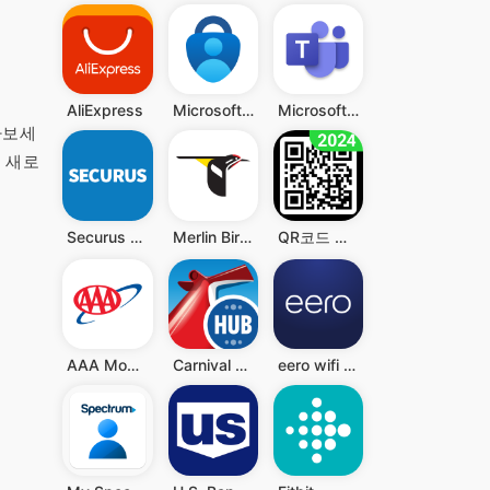
AliExpress
Microsoft Authenticator
Microsoft Teams
나보세
고 새로
Securus Mobile
Merlin Bird ID by Cornell Lab
QR코드 리더 - QR과 바코드 스캐너, QR 스캐너
AAA Mobile
Carnival HUB
eero wifi system