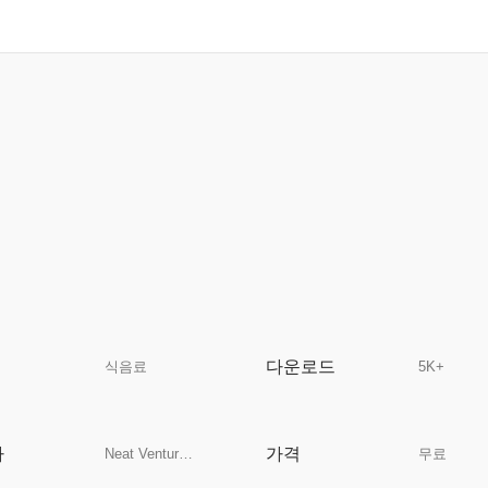
다운로드
식음료
5K+
자
가격
Neat Ventures GmbH
무료