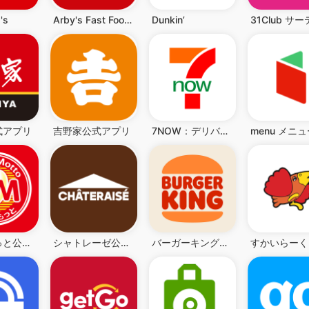
's
Arby's Fast Food Sandwiches
Dunkin’
式アプリ
吉野家公式アプリ
7NOW：デリバリー/宅配/出前
ほっともっと公式アプリ - お弁当をネット注文
シャトレーゼ公式アプリ
バーガーキング公式アプリ Burger King