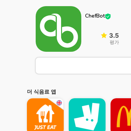
ChefBot
3.5
평가
더 식음료 앱