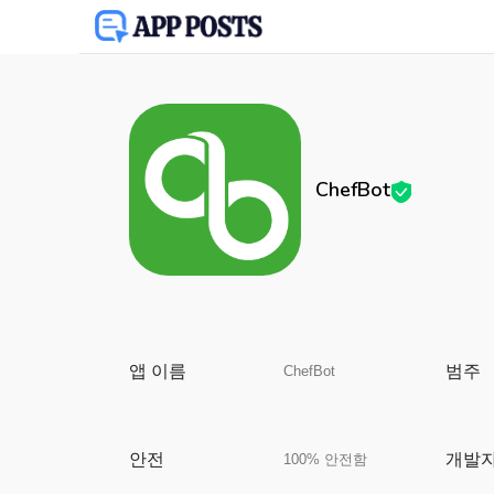
ChefBot
앱 이름
범주
ChefBot
안전
개발
100% 안전함